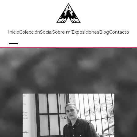
Inicio
Colección
Social
Sobre mí
Exposiciones
Blog
Contacto
‹
›