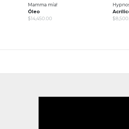
Mamma mía!
Hypno
Óleo
Acrílic
$14,450.00
$8,500