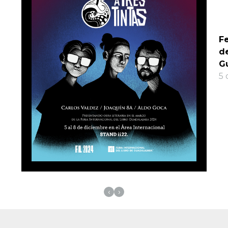
Fe
de
G
5 
‹
›