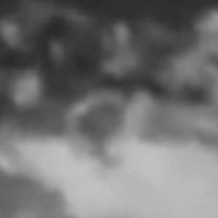
Rhamparte
50X60cm
$14,450