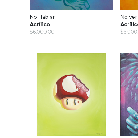
No Hablar
No Ver
Acrílico
Acrílic
$6,000.00
$6,000