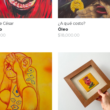
de César
¿A qué costo?
o
Óleo
.00
$18,000.00