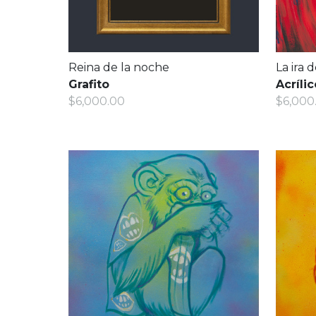
Reina de la noche
La ira 
Grafito
Acrílic
$6,000.00
$6,000